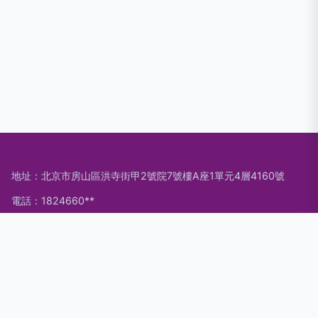
地址：北京市房山區洪寺街甲2號院7號樓A座1單元4層4160號
電話：1824660**
Copyright © 2026
m.fnkd.com.cn
展示柜
北京欣湖科技有限公
司
展示柜
版權所有
Sitemap