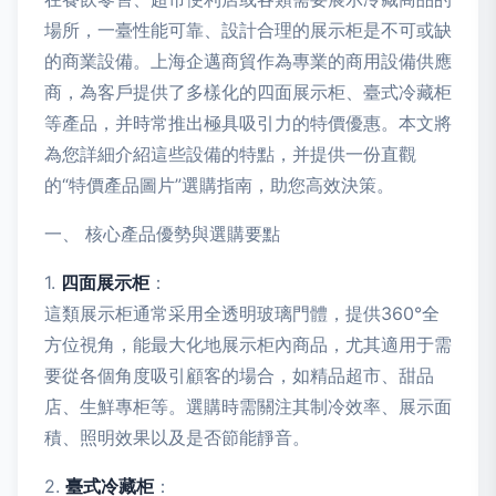
場所，一臺性能可靠、設計合理的展示柜是不可或缺
的商業設備。上海企邁商貿作為專業的商用設備供應
商，為客戶提供了多樣化的四面展示柜、臺式冷藏柜
等產品，并時常推出極具吸引力的特價優惠。本文將
為您詳細介紹這些設備的特點，并提供一份直觀
的“特價產品圖片”選購指南，助您高效決策。
一、 核心產品優勢與選購要點
1.
四面展示柜
：
這類展示柜通常采用全透明玻璃門體，提供360°全
方位視角，能最大化地展示柜內商品，尤其適用于需
要從各個角度吸引顧客的場合，如精品超市、甜品
店、生鮮專柜等。選購時需關注其制冷效率、展示面
積、照明效果以及是否節能靜音。
2.
臺式冷藏柜
：