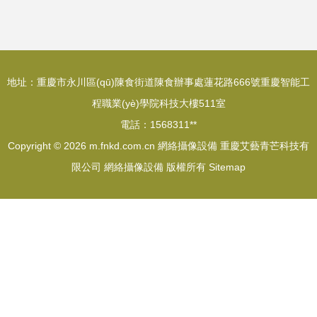
眼
手交易評測
地址：重慶市永川區(qū)陳食街道陳食辦事處蓮花路666號重慶智能工
程職業(yè)學院科技大樓511室
電話：1568311**
Copyright © 2026
m.fnkd.com.cn
網絡攝像設備
重慶艾藝青芒科技有
限公司
網絡攝像設備
版權所有
Sitemap